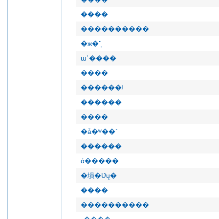
����
����������
�ж�˹̩
ɯʿ����
����
������ʲ
������
����
�ǡ�ʷ��˹
������
ά�����
�塤�Ʋų�
����
����������