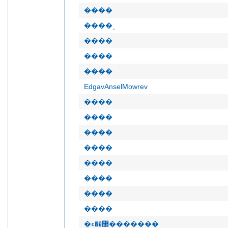
����
����˼
����
����
����
EdgavAnselMowrev
����
����
����
����
����
����
����
����
�޲��ء�������