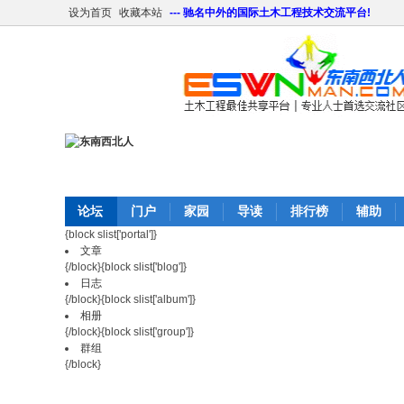
设为首页
收藏本站
--- 驰名中外的国际土木工程技术交流平台!
论坛
门户
家园
导读
排行榜
辅助
{block slist['portal']}
文章
{/block}{block slist['blog']}
日志
{/block}{block slist['album']}
相册
{/block}{block slist['group']}
群组
{/block}