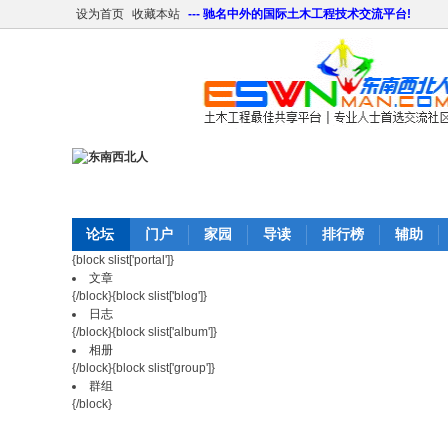
设为首页
收藏本站
--- 驰名中外的国际土木工程技术交流平台!
论坛
门户
家园
导读
排行榜
辅助
{block slist['portal']}
文章
{/block}{block slist['blog']}
日志
{/block}{block slist['album']}
相册
{/block}{block slist['group']}
群组
{/block}