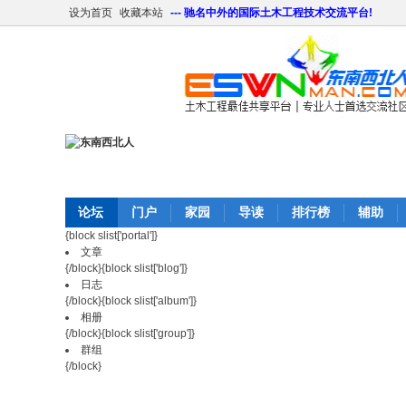
设为首页
收藏本站
--- 驰名中外的国际土木工程技术交流平台!
论坛
门户
家园
导读
排行榜
辅助
{block slist['portal']}
文章
{/block}{block slist['blog']}
日志
{/block}{block slist['album']}
相册
{/block}{block slist['group']}
群组
{/block}