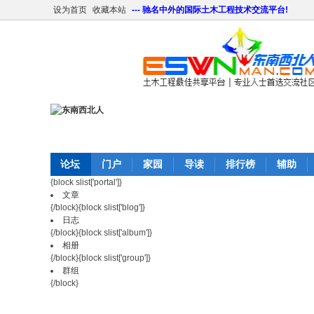
设为首页
收藏本站
--- 驰名中外的国际土木工程技术交流平台!
论坛
门户
家园
导读
排行榜
辅助
{block slist['portal']}
文章
{/block}{block slist['blog']}
日志
{/block}{block slist['album']}
相册
{/block}{block slist['group']}
群组
{/block}