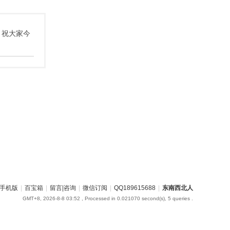
 祝大家今
手机版
|
百宝箱
|
留言|咨询
|
微信订阅
|
QQ189615688
|
东南西北人
GMT+8, 2026-8-8 03:52
, Processed in 0.021070 second(s), 5 queries .